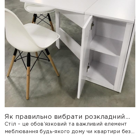
класичних стилях.
Як правильно вибрати розкладний
стіл?
Стіл – це обов’язковий та важливий елемент
меблювання будь-якого дому чи квартири без
якого складно уявити сімейний обід...