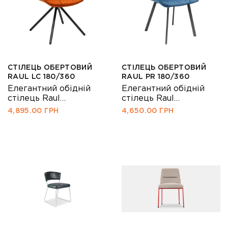
СТІЛЕЦЬ ОБЕРТОВИЙ
СТІЛЕЦЬ ОБЕРТОВИЙ
RAUL LC 180/360
RAUL PR 180/360
Елегантний обідній
Елегантний обідній
стілець Raul
стілець Raul
прикрасить інтер'єр
прикрасить інтер'єр
4,895.00
ГРН
4,650.00
ГРН
будь-якої сучасної
будь-якої сучасної
вітальні або
вітальні або
ресторану,
ресторану,
виготовляється тільки
виготовляється тільки
з якісних компонентів.
з якісних компонентів.