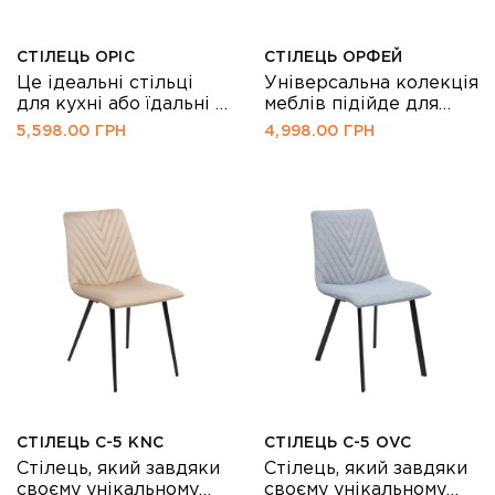
СТІЛЕЦЬ ОРІС
СТІЛЕЦЬ ОРФЕЙ
Це ідеальні стільці
Універсальна колекція
для кухні або їдальні -
меблів підійде для
компактні і мобільні.
будь-якого інтер’єру,
5,598.00
ГРН
4,998.00
ГРН
знайшовши своє місце
і в просторих офісних
приміщеннях і
компактних кабінетах,
їдальнях, барних зонах.
Будь-яку навіть
найпростішу і
невелику кімнату
можна перетворити в
шикарний особистий
простір мрії, який
говорить за себе, і
дарує радість від
перебування в ньому
тут і зараз. Мода
СТІЛЕЦЬ С-5 KNC
СТІЛЕЦЬ С-5 OVC
змінюється, але ці
Стілець, який завдяки
Стілець, який завдяки
меблі здатні на […]
своєму унікальному
своєму унікальному