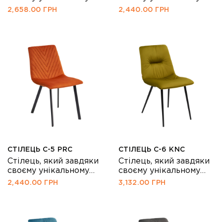
дизайну та якісним
дизайну та якісним
2,658.00
ГРН
2,440.00
ГРН
матеріалам стане
матеріалам стане
достойною частиною
достойною частиною
Вашого інтер'єру!
Вашого інтер'єру!
СТІЛЕЦЬ С-5 PRC
СТІЛЕЦЬ С-6 KNC
Стілець, який завдяки
Стілець, який завдяки
своєму унікальному
своєму унікальному
дизайну та якісним
дизайну та якісним
2,440.00
ГРН
3,132.00
ГРН
матеріалам стане
матеріалам стане
достойною частиною
достойною частиною
Вашого інтер'єру!
Вашого інтер'єру!