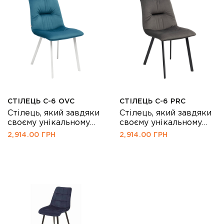
СТІЛЕЦЬ С-6 OVC
СТІЛЕЦЬ С-6 PRC
Стілець, який завдяки
Стілець, який завдяки
своєму унікальному
своєму унікальному
дизайну та якісним
дизайну та якісним
2,914.00
ГРН
2,914.00
ГРН
матеріалам стане
матеріалам стане
достойною частиною
достойною частиною
Вашого інтер'єру!
Вашого інтер'єру!