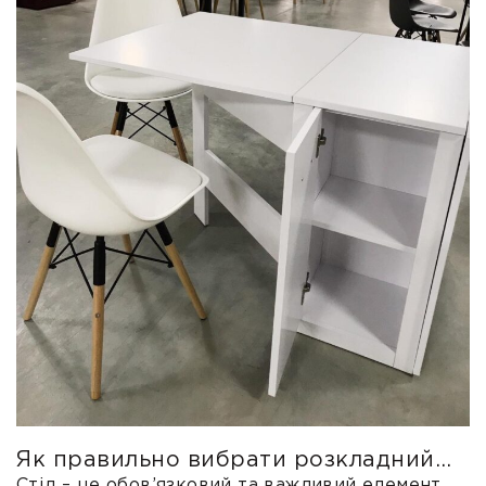
Як правильно вибрати розкладний
стіл?
Стіл – це обов’язковий та важливий елемент