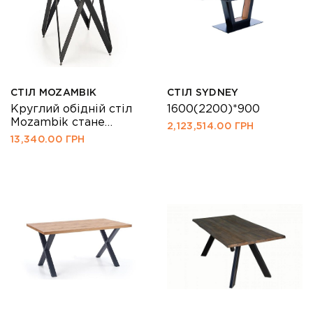
СТІЛ MOZAMBIK
СТІЛ SYDNEY
Круглий обідній стіл
1600(2200)*900
Mozambik стане
2,123,514.00
ГРН
родзинкою в інтер’єрі
13,340.00
ГРН
вашої кухні, вітальні,
їдальні. Стільниця
обіднього столу
виконана з ламінованої
МДФ в кольорі
золотий дуб. Основа
столу – оригінальна
сталева рама,
пофарбована
порошковою фарбою.